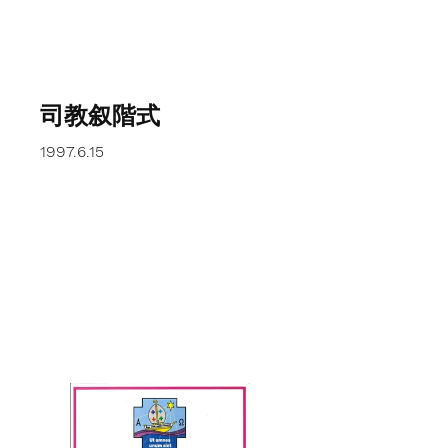
パウロ大塚喜直司教 司教叙階式アルバム 1997.6.15
司教叙階式
1997.6.15